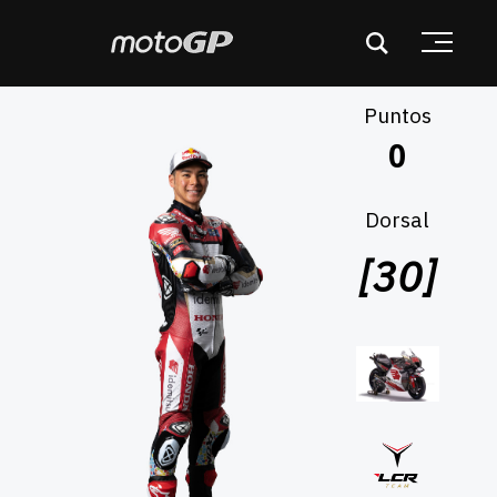
Puntos
Dorsal
[30]