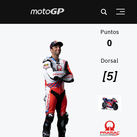
Puntos
Dorsal
[5]