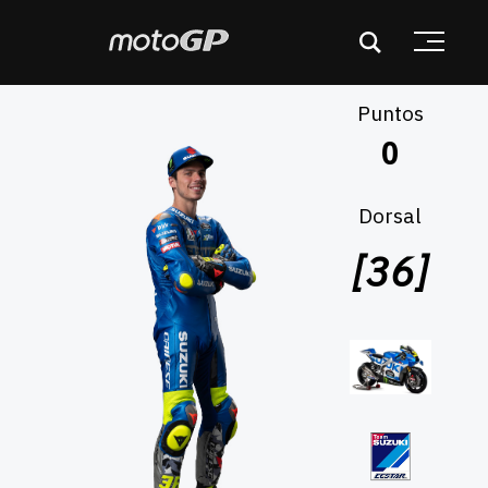
Puntos
Dorsal
[36]