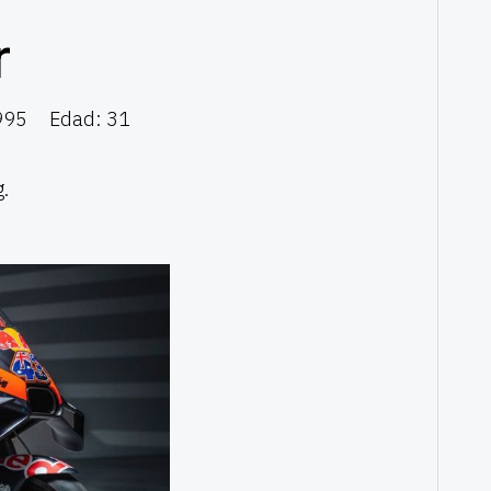
r
995
Edad: 31
.