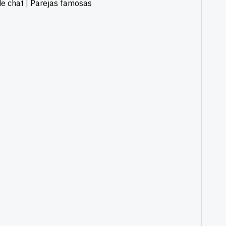
e chat
|
Parejas famosas