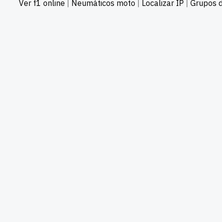
Ver f1 online
|
Neumáticos moto
|
Localizar IP
|
Grupos d